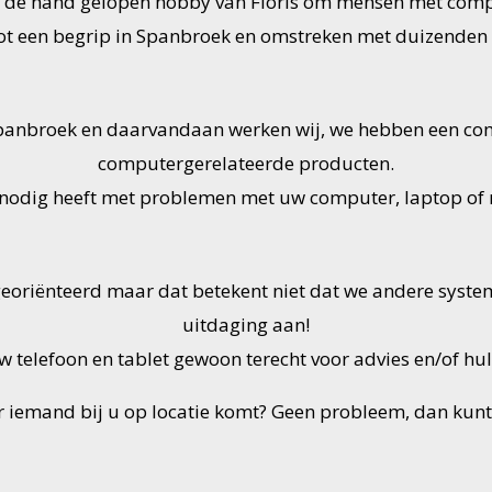
uit de hand gelopen hobby van Floris om mensen met comp
tot een begrip in Spanbroek en omstreken met duizenden va
 Spanbroek en daarvandaan werken wij, we hebben een c
computergerelateerde producten.
p nodig heeft met problemen met uw computer, laptop of 
georiënteerd maar dat betekent niet dat we andere syste
uitdaging aan!
 telefoon en tablet gewoon terecht voor advies en/of hulp 
r iemand bij u op locatie komt? Geen probleem, dan kunt 