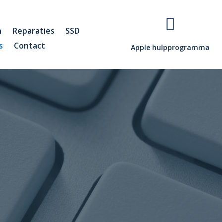

n
Reparaties
SSD
s
Contact
Apple hulpprogramma