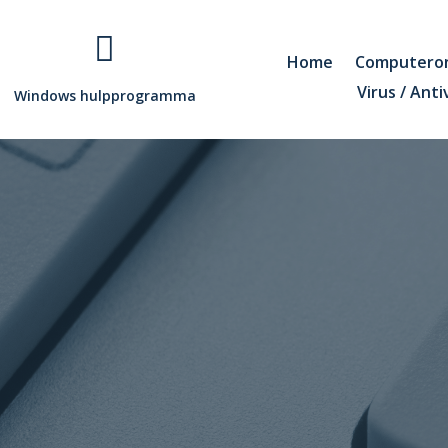

Home
Computero
Virus / Anti
Windows hulpprogramma