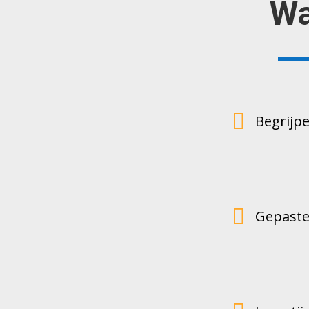
Wa

Begrijpe

Gepaste