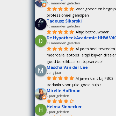
10 maanden geleden
Voor goede en begrijpe
professioneel geholpen.
Tadeusz Sikorski
10 maanden geleden
Altijd betrouwbaar
De HypotheekAcademie HHW Vd
12 maanden geleden
Al jaren heel tevreden 
meerdere laptops) altijd blijven draaie
goed bereikbaar en topservice!
Mascha Van der Lee
vorig jaar
Al jaren klant bij FBCS,
Bedankt voor jullie goeie hulp !
Mirelle Hoffman
2 jaar geleden
Helma Sinnecker
2 jaar geleden