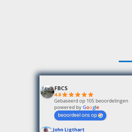
FBCS
4.8
Gebaseerd op 105 beoordelingen
powered by
G
o
o
g
l
e
beoordeel ons op
John Ligthart