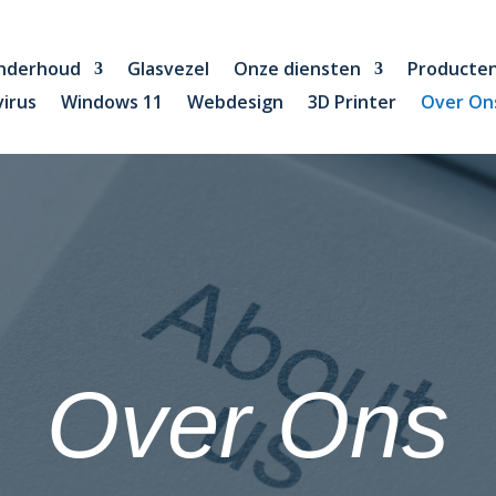
nderhoud
Glasvezel
Onze diensten
Producte
virus
Windows 11
Webdesign
3D Printer
Over On
Over Ons