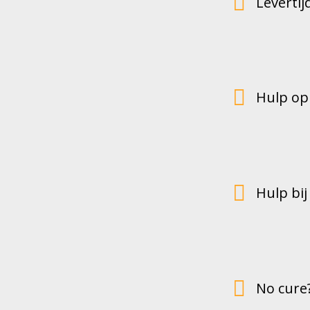

Levertij

Hulp op

Hulp bij

No cure